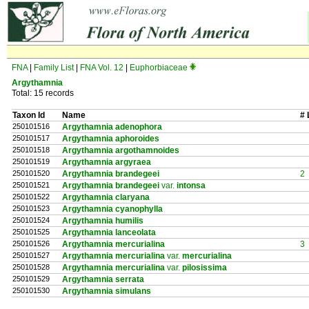
FNA
|
Family List
|
FNA Vol. 12
|
Euphorbiaceae
Argythamnia
Total: 15 records
Taxon Id
Name
# 
250101516
Argythamnia adenophora
250101517
Argythamnia aphoroides
250101518
Argythamnia argothamnoides
250101519
Argythamnia argyraea
250101520
Argythamnia brandegeei
2
250101521
Argythamnia brandegeei
var.
intonsa
250101522
Argythamnia claryana
250101523
Argythamnia cyanophylla
250101524
Argythamnia humilis
250101525
Argythamnia lanceolata
250101526
Argythamnia mercurialina
3
250101527
Argythamnia mercurialina
var.
mercurialina
250101528
Argythamnia mercurialina
var.
pilosissima
250101529
Argythamnia serrata
250101530
Argythamnia simulans